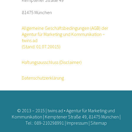
Kemptener Straße 49
81475 München
Allgemeine Geschäftsbedingungen (AGB) der
Agentur für Marketing und Kommunikation –
twins ad
(Stand: 01.07.20015)
Haftungsausschluss (Disclaimer)
Datenschutzerklärung
© 2013 – 2015 | twins ad • Agentur für Marketing und
Kommunikation | Kemptener Straße 49, 81475 München |
Tel.: 089-210298991 |
Impressum
|
Sitemap